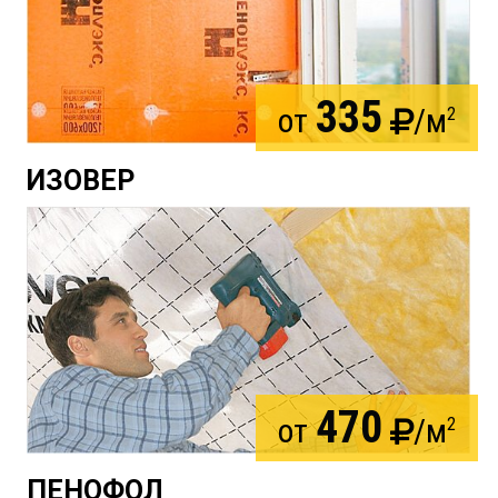
335
от
/м
2
ИЗОВЕР
470
от
/м
2
ПЕНОФОЛ